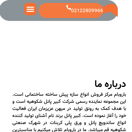
02122809966
تماس با ما
قیمت ساندویچ پانل
قیمت ورق رنگی
درباره ما
باروبام مرکز فروش انواع سازه پیش ساخته ساختمانی است.
این مجموعه نماینده رسمی شرکت کبیر پانل شکوهیه است و
با هدف کمک به رونق تولید در میهن عزیزمان ایران فعالیت
خود را آغاز نموده است. کبیر پانل برند نام آشنای تولید کننده
انواع ساندویچ پانل و ورق پلی کربنات در شهرک صنعتی
شکوهیه قم می­باشد. ما در باروبام تلاش می­کنیم با مناسب­ترین