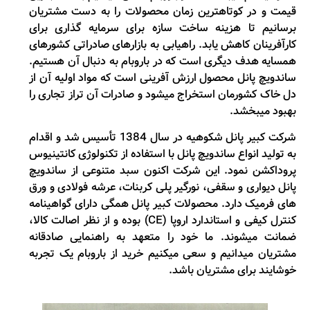
قیمت و در کوتاه­ترین زمان محصولات را به دست مشتریان
برسانیم تا هزینه ساخت سازه برای سرمایه ­گذاری برای
کارآفرینان کاهش یابد. راهیابی به بازارهای صادراتی کشورهای
همسایه هدف دیگری است که در باروبام به دنبال آن هستیم.
ساندویچ پانل محصول ارزش آفرینی است که مواد اولیه آن از
دل خاک کشورمان استخراج می­شود و صادرات آن تراز تجاری را
بهبود می­بخشد.
شرکت کبیر پانل شکوهیه در سال 1384 تأسیس شد و اقدام
به تولید انواع ساندویچ پانل با استفاده از تکنولوژی کانتینیوس
پروداکشن نمود. این شرکت اکنون سبد متنوعی از ساندویچ
پانل دیواری و سقفی، نورگیر پلی کربنات، عرشه فولادی و ورق
های فرمیک دارد. محصولات کبیر پانل همگی دارای گواهینامه
کنترل کیفی و استاندارد اروپا (CE) بوده و از نظر اصالت کالا،
ضمانت میشوند. ما خود را متعهد به راهنمایی صادقانه
مشتریان میدانیم و سعی میکنیم خرید از باروبام یک تجربه
خوشایند برای مشتریان باشد.