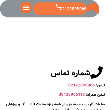
02122809966
تماس با ما
قیمت ساندویچ پانل
قیمت ورق رنگی
شماره تماس
تلفن:
02122809966
تلفن همراه:
09123966113
ساعات کاری مجموعه باروبام همه روزه ساعت 9 الی 18 و روزهای