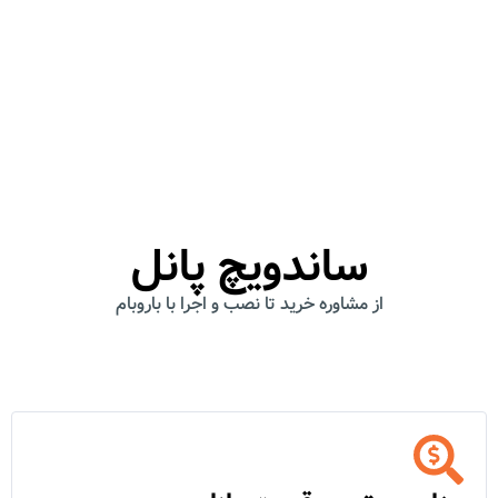
فروش انواع ساندویچ پانل
باروبام دات کام نماینده رسمی فروش محصولات
کبیر پانل
ساندویچ پانل
از مشاوره خرید تا نصب و اجرا با باروبام