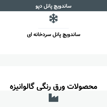
ساندویچ پانل دپو
ساندویچ پانل سردخانه ای
محصولات ورق رنگی گالوانیزه