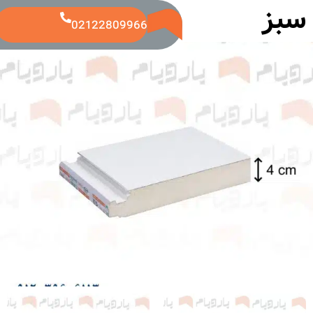
سبز
02122809966